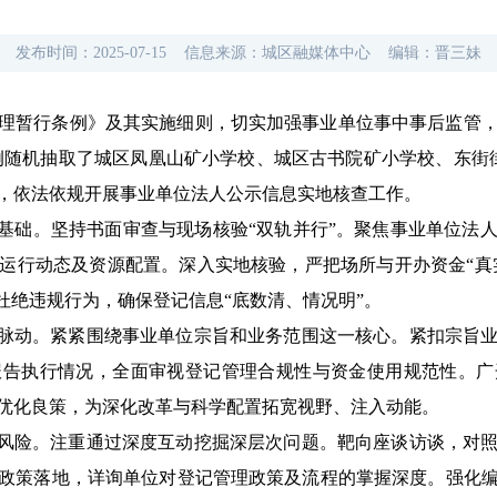
发布时间：
2025-07-15
信息来源：
城区融媒体中心
编辑：
晋三妹
理暂行条例》及其实施细则，切实加强事业单位事中事后监管
例随机抽取了城区凤凰山矿小学校、城区古书院矿小学校、东街
，依法依规开展事业单位法人公示信息实地核查工作。
基础。
坚持书面审查与现场核验“双轨并行”。聚焦事业单位法
运行动态及资源配置。深入实地核验，严把场所与开办资金“真实
杜绝违规行为，确保登记信息“底数清、情况明”。
脉动。
紧紧围绕事业单位宗旨和业务范围这一核心。紧扣宗旨
报告执行情况，全面审视登记管理合规性与资金使用规范性。广
优化良策，为深化改革与科学配置拓宽视野、注入动能。
风险。
注重通过深度互动挖掘深层次问题。靶向座谈访谈，对
政策落地，详询单位对登记管理政策及流程的掌握深度。强化