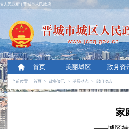
省人民政府
|
晋城市人民政府
首页
美丽城区
政务资
当前位置：
首页
>
政务资讯
>
基层动态
>
部门动态
家
​——城区