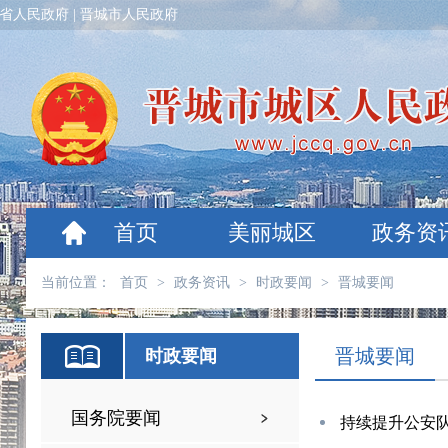
省人民政府
|
晋城市人民政府
首页
美丽城区
政务资
当前位置：
首页
>
政务资讯
>
时政要闻
>
晋城要闻
晋城要闻
时政要闻
国务院要闻
持续提升公安